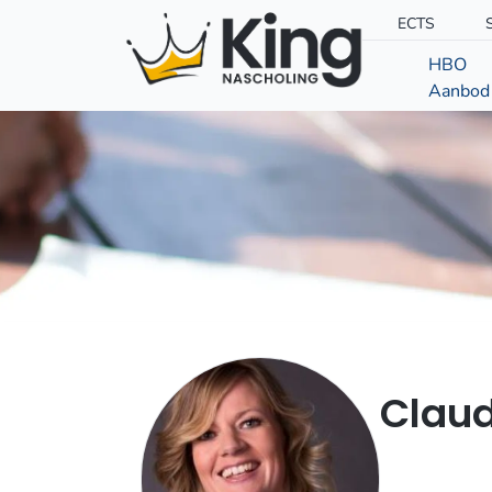
ECTS
HBO
Aanbod
Claud