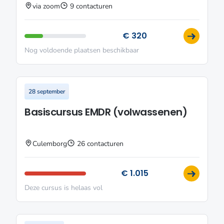
via zoom
9 contacturen
€ 320
Nog voldoende plaatsen beschikbaar
28 september
Basiscursus EMDR (volwassenen)
Culemborg
26 contacturen
€ 1.015
Deze cursus is helaas vol