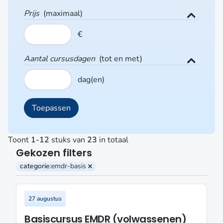
Prijs
(maximaal)
€
Aantal cursusdagen
(tot en met)
dag(en)
Toont
1-12
stuks van
23
in totaal
Gekozen filters
categorie:
emdr-basis
Verwijder filter
27 augustus
Basiscursus EMDR (volwassenen)