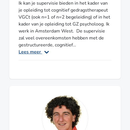
Ik kan je supervisie bieden in het kader van
je opleiding tot cognitief gedragstherapeut
VGCt (ook n=1 of n=2 begeleiding) of in het
kader van je opleiding tot GZ psycholoog. Ik
werk in Amsterdam West. De supervisie
zal veel overeenkomsten hebben met de
gestructureerde, cognitief
gedragstherapeutische werkwijze: ik werk
Lees meer
met een supervisiecontract, een agenda,
probeer met jou tot goed meetbare doelen
te komen, we maken afspraken over de
implementatie en toetsing van die doelen
en het accent zal liggen op doen en oefenen.
Tijdens de supervisie maken we zoveel
mogelijk gebruik van beeldopnames,
rollenspellen en ander materiaal zoals
verslagen, registraties en testuitslagen.
Over mijn stijl: ik werk gestructureerd, ik
ben actief en energiek, ik mag graag een