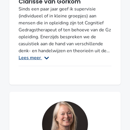
Clarisse van Gorkom
Sinds een paar jaar geef ik supervisie
(individueel of in kleine groepjes) aan
mensen die in opleiding zijn tot Cognitief
Gedragstherapeut of ten behoeve van de Gz
opleiding. Enerzijds bespreken we de
casuïstiek aan de hand van verschillende
denk- en handelwijzen en theorieën uit de
GCT en (indien noodzakelijk) uit andere
Lees meer
psychotherapeutische . Het is belangrijk en
leerzaam om basisprincipes te kunnen
toepassen om tot heldere en eenduidige
diagnostiek te komen die leidt tot nadere
analyses voor behandeldoelen. Anderzijds
staan we regelmatig stil bij therapeutische
processen en complexe relaties, zowel met
cliënten, cliëntsystemen als met collegae
en het werken in een team.De supervisant
wordt zich steeds meer bewust welke