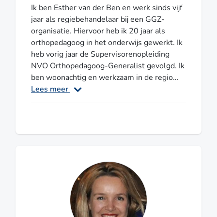
Ik ben Esther van der Ben en werk sinds vijf
jaar als regiebehandelaar bij een GGZ-
organisatie. Hiervoor heb ik 20 jaar als
orthopedagoog in het onderwijs gewerkt. Ik
heb vorig jaar de Supervisorenopleiding
NVO Orthopedagoog-Generalist gevolgd. Ik
ben woonachtig en werkzaam in de regio
Leiden. Als supervisor wil ik samen werken
Lees meer
aan inzicht en reflectie, zodat je kan groeien
op persoonlijk en professioneel gebied. In
mijn vrije tijd vind ik het leuk om te reizen,
sporten en naar het theater te gaan. Indien
je individuele supervisie nodig hebt voor de
opleiding tot Orthopedagoog-Generalist,
dan kun je een E-mail sturen
naar evdbgrowinside@hotmail.com. Ik kijk
ernaar uit om samen het traject aan te gaan!