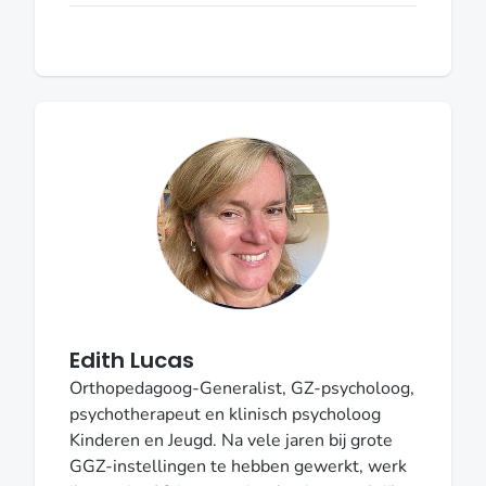
leertherapie kan individueel en/of in een
groep plaatsvinden.Voor meer
informatie:www.denisematthijssen.nl06-
45651891
Edith Lucas
Orthopedagoog-Generalist, GZ-psycholoog,
psychotherapeut en klinisch psycholoog
Kinderen en Jeugd. Na vele jaren bij grote
GGZ-instellingen te hebben gewerkt, werk