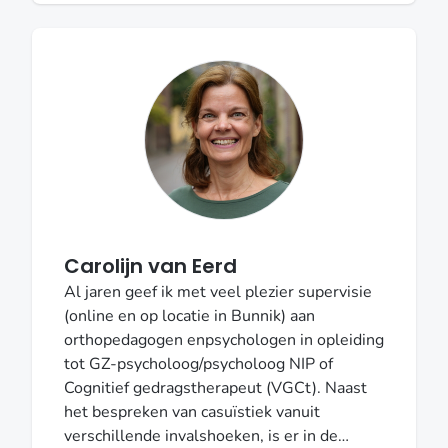
de supervisie, houd ik van werkvormen
uitproberen (soms een stuk
wandelsupervisie of een creatieve
werkvorm). Ik probeer zoveel mogelijk
vanuit het oplossingsgerichte model te
werken. Je kan mij benaderen voor:
Supervisie voor de OG-opleiding Supervisie
t.b.v. de SKJ-registratie (dit doe ik bij
voorkeur in een groepje) Supervisie t.b.v. de
diagnostiekaantekening NVO Supervisie
voor de route tot cognitief
Carolijn van Eerd
gedragstherapeut VGCt (inclusief de N=1)
Al jaren geef ik met veel plezier supervisie
Supervisie voor de route tot cognitief
(online en op locatie in Bunnik) aan
gedragstherapeutisch werker VGCt
orthopedagogen enpsychologen in opleiding
Begeleide intervisie voor de VGCt
tot GZ-psycholoog/psycholoog NIP of
Mailadres: b.zwagermaneden@gmail.com
Cognitief gedragstherapeut (VGCt). Naast
het bespreken van casuïstiek vanuit
verschillende invalshoeken, is er in de