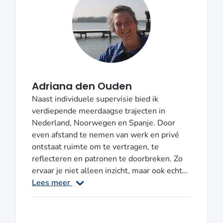
Adriana den Ouden
Naast individuele supervisie bied ik
verdiepende meerdaagse trajecten in
Nederland, Noorwegen en Spanje. Door
even afstand te nemen van werk en privé
ontstaat ruimte om te vertragen, te
reflecteren en patronen te doorbreken. Zo
ervaar je niet alleen inzicht, maar ook echte
verdieping: in het winterse Noorwegen,
Lees meer
onder de Spaanse zon in oktober, of in de
natuur aan de Nieuwkoopse Plassen. Ik ben
erkend supervisor (NVO/NIP/SKJ) en heb