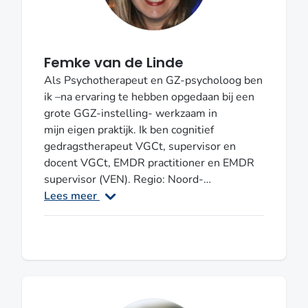
Femke van de Linde
Als Psychotherapeut en GZ-psycholoog ben
ik –na ervaring te hebben opgedaan bij een
grote GGZ-instelling- werkzaam in
mijn eigen praktijk. Ik ben cognitief
gedragstherapeut VGCt, supervisor en
docent VGCt, EMDR practitioner en EMDR
supervisor (VEN). Regio: Noord-
BrabantSupervisor VGCt en VEN
Lees meer