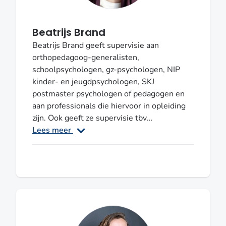
Nijmegen. E-
mail: Lepetitprince@aritaschaling.nl: 06-
Beatrijs Brand
3011298
Beatrijs Brand geeft supervisie aan
orthopedagoog-generalisten,
schoolpsychologen, gz-psychologen, NIP
kinder- en jeugdpsychologen, SKJ
postmaster psychologen of pedagogen en
aan professionals die hiervoor in opleiding
zijn. Ook geeft ze supervisie tbv
basisaantekening diagnostiek NVO Thema’s
Lees meer
van supervisie kunnen zijn: > Persoonlijke
groei en reflectie op werksituaties > Eigen
rol en professionele identiteit > Casuïstiek
vanuit diverse perspectieven analyseren en
helder beschrijven Regio: Noord Holland
Registratie: Supervisor NVO, Supervisor NIP
Kinder- en jeugdpsycholoog,