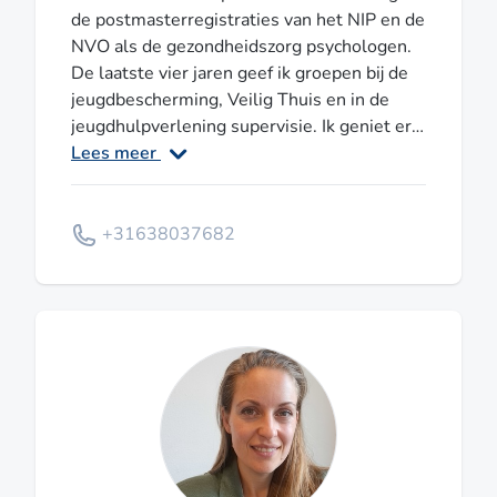
de postmasterregistraties van het NIP en de
NVO als de gezondheidszorg psychologen.
De laatste vier jaren geef ik groepen bij de
jeugdbescherming, Veilig Thuis en in de
jeugdhulpverlening supervisie. Ik geniet erg
van de dynamiek die er is en de steun,
Lees meer
herkenning en erkenning onderling. Graag
maak ik gebruik van allerlei creatieve
opdrachten en middelen. Er is altijd iets
+31638037682
nieuws te ontdekken en te leren! Ik werk
zelf in mijn eigen praktijk in de Basis GGZ in
de regio Rotterdam.