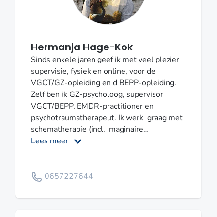
jeugdGGZ, waarbij ik veel ervaring heb met
een brede clientpopulatie. Supervisie is bij
mij zowel live als via beeldbellen mogelijk.
Hermanja Hage-Kok
Sinds enkele jaren geef ik met veel plezier
supervisie, fysiek en online, voor de
VGCT/GZ-opleiding en d BEPP-opleiding.
Zelf ben ik GZ-psycholoog, supervisor
VGCT/BEPP, EMDR-practitioner en
psychotraumatherapeut. Ik werk graag met
schematherapie (incl. imaginaire
rescripting), oplossingsgerichte therapie en
Lees meer
ACT. Naast klinische psychologie studeerde
ik cross-culturele psychologie. Mijn
specialisaties liggen op het gebied van
0657227644
PTSS en rouw, angststoornissen, burn-out
en existentiële vragen. Ik houd me graag
bezig met zingeving en ook met de vraag