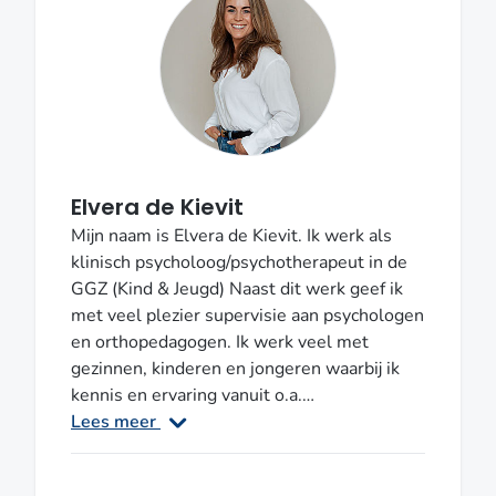
van de NVGP. Regio: UtrechtSupervisor
NVP / VGCT / Vereniging
voor Schematherapie
Elvera de Kievit
Mijn naam is Elvera de Kievit. Ik werk als
klinisch psycholoog/psychotherapeut in de
GGZ (Kind & Jeugd) Naast dit werk geef ik
met veel plezier supervisie aan psychologen
en orthopedagogen. Ik werk veel met
gezinnen, kinderen en jongeren waarbij ik
kennis en ervaring vanuit o.a.
systeemtherapie, cognitieve
Lees meer
gedragstherapie (cognitief
gedragstherapeut VGCt) en EMDR (EMDR