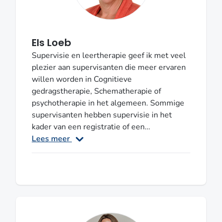
grapje maken en ik kan niet genoeg
benadrukken dat je fouten mag maken om
beter te worden in je vak. Regio: Noord-
Els Loeb
HollandSupervisor VGCt
Supervisie en leertherapie geef ik met veel
plezier aan supervisanten die meer ervaren
willen worden in Cognitieve
gedragstherapie, Schematherapie of
psychotherapie in het algemeen. Sommige
supervisanten hebben supervisie in het
kader van een registratie of een
opleidingstraject. Het begeleiden van een
Lees meer
n=1 studie voor de VGCT doe ik graag. Ik
ben supervisor van de NvP, VGCT en de
Vereniging Schematherapie. Ik heb zowel
ervaring in de ambulante als klinische GGZ.
Vele jaren heb ik met groepen gewerkt en
multidisciplinaire teams gewerkt. Ik geef
cursussen Schematherapie en ben opleider