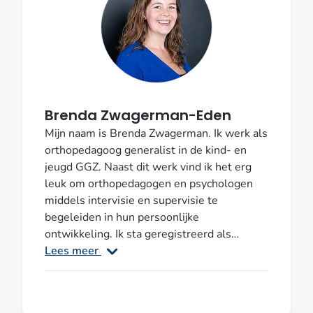
Orthopedagoog-generalist BIG, SKJ post-
master psycholoog/pedagoog, NIP Kinder-
en jeugdpsycholoog
Brenda Zwagerman-Eden
Mijn naam is Brenda Zwagerman. Ik werk als
orthopedagoog generalist in de kind- en
jeugd GGZ. Naast dit werk vind ik het erg
leuk om orthopedagogen en psychologen
middels intervisie en supervisie te
begeleiden in hun persoonlijke
ontwikkeling. Ik sta geregistreerd als
supervisor bij de NVO en VGCt. Ik woon in
Lees meer
Almere. Als je open staat voor digitale
supervisie, dan maakt jouw woonplaats voor
mij niet uit. Afhankelijk van de context van