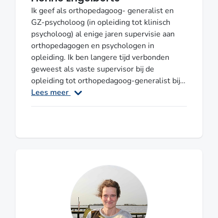
Ik geef als orthopedagoog- generalist en
GZ-psycholoog (in opleiding tot klinisch
psycholoog) al enige jaren supervisie aan
orthopedagogen en psychologen in
opleiding. Ik ben langere tijd verbonden
geweest als vaste supervisor bij de
opleiding tot orthopedagoog-generalist bij
PDBO Randstad. Ik heb een breed zicht op
Lees meer
de beroepscompetenties van zowel de
orthopedagoog-generalist als de GZ-
psycholoog. In mijn supervisiesessies werk
ik vooral vanuit de positieve psychologie
waarbij ik veel gebruik maak van metaforen,
video-materiaal, voorbeelden uit de praktijk
en theoretische onderbouwingen om het
proces tot de ontwikkeling tot de eigen
beroepsidentiteit te stimuleren. Ik werk in
de regio zuid-Holland in de kind- en