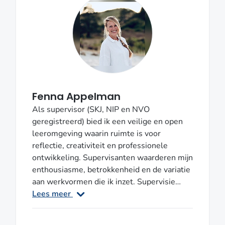
Fenna Appelman
Als supervisor (SKJ, NIP en NVO
geregistreerd) bied ik een veilige en open
leeromgeving waarin ruimte is voor
reflectie, creativiteit en professionele
ontwikkeling. Supervisanten waarderen mijn
enthousiasme, betrokkenheid en de variatie
aan werkvormen die ik inzet. Supervisie
hoeft niet zwaar te zijn om impact te
Lees meer
hebben, juist de combinatie van humor en
diepgang maakt het leerproces