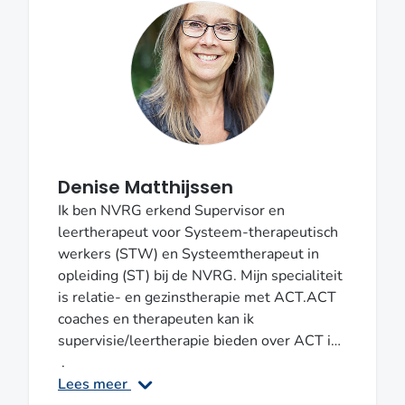
Denise Matthijssen
Ik ben NVRG erkend Supervisor en
leertherapeut voor Systeem-therapeutisch
werkers (STW) en Systeemtherapeut in
opleiding (ST) bij de NVRG. Mijn specialiteit
is relatie- en gezinstherapie met ACT.ACT
coaches en therapeuten kan ik
supervisie/leertherapie bieden over ACT in
begeleiding aan jongeren, ouders en
.
gezinnen-partners.Supervisie en
Lees meer