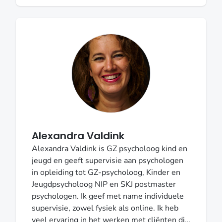
ruime ervaring als gedragsdeskundig docent
en (interim) orthopedagoog-generalist in de
VG-sector en (S)GGZ. Meer
informatie: http://www.praktijkdenouden.nl
Alexandra Valdink
Alexandra Valdink is GZ psycholoog kind en
jeugd en geeft supervisie aan psychologen
in opleiding tot GZ-psycholoog, Kinder en
Jeugdpsycholoog NIP en SKJ postmaster
psychologen. Ik geef met name individuele
supervisie, zowel fysiek als online. Ik heb
veel ervaring in het werken met cliënten die