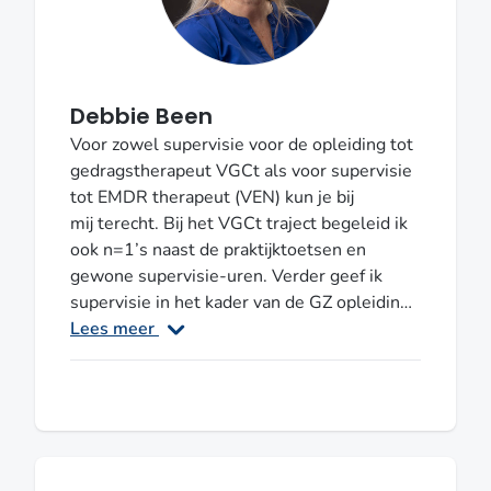
invloed hij/zij zelf heeft op het
behandelproces en de rol daarin als
therapeut. Hoewel men binnen de GCT
discussie voert over de importantie en de
Debbie Been
wellicht schijnbare inwisselbaarheid van een
Voor zowel supervisie voor de opleiding tot
behandelaar is het, volgens mij, goed en
gedragstherapeut VGCt als voor supervisie
wezenlijk te bedenken welke capaciteiten
tot EMDR therapeut (VEN) kun je bij
en (sociale) vaardigheden je moet bezitten
mij terecht. Bij het VGCt traject begeleid ik
dan wel ontwikkelen om tot de beste
ook n=1’s naast de praktijktoetsen en
behandelrelatie en -strategie te komen.
gewone supervisie-uren. Verder geef ik
Regio: AmersfoortSupervisor VGCt
supervisie in het kader van de GZ opleiding.
Regio: Noord-HollandSupervisor VGCt /
Lees meer
VEN