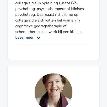
collega's die in opleiding zijn tot GZ-
psycholoog, psychotherapeut of klinisch
psycholoog. Daarnaast richt ik me op
collega’s die zich willen bekwamen in
cognitieve gedragstherapie of
schematherapie. Ik werk bij een kleine,
ambitieuze GGZ instelling, heb mijn eigen
Lees meer
supervisie, -leertherapie en psychotherapie
praktijk en ben verbonden aan het RCSW
als docent. Wat kun je bij mij halen? Plezier,
inspiratie, bevlogenheid. Expertise op het
gebied van persoonlijkheidsproblematiek.
En hoe je én methodisch kan werken én een
betekenisvolle, warme relatie met een
client tot stand kan brengen. Ik ben
supervisor voor de Vereniging voor
Gedragstherapie en Cognitieve therapie,
Vereniging voor Schematherapie en lid van
de NVP. Mijn praktijk is gevestigd in