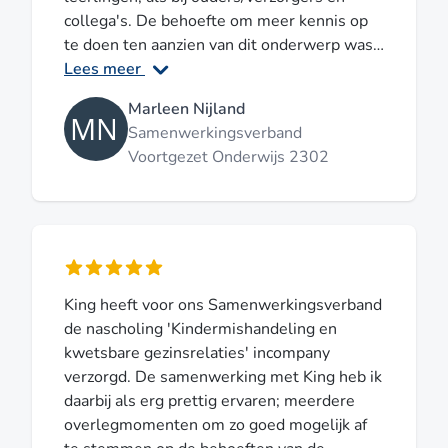
collega's. De behoefte om meer kennis op
te doen ten aanzien van dit onderwerp was
dan ook groot. We zijn enthousiast over de
Lees meer
gegeven studiedag! Inhoudelijk was er
Marleen Nijland
zowel aandacht voor wetenschappelijk
Samenwerkingsverband
onderzoek op het gebied van deze thema's,
Voortgezet Onderwijs 2302
als aandacht voor de ervaringen in de
dagelijkse praktijk. Er werden goede,
concrete adviezen gegeven in hoe
bijvoorbeeld de communicatie met
leerlingen of ouders/verzorgers over dit
onderwerp aan te gaan. De collega's die de
King heeft voor ons Samenwerkingsverband
studiedag hebben gevolgd gaven aan
de nascholing 'Kindermishandeling en
naderhand meer kennis, begrip en
kwetsbare gezinsrelaties' incompany
handvatten te hebben gekregen aangaande
verzorgd. De samenwerking met King heb ik
deze thema's. De samenwerking met de
daarbij als erg prettig ervaren; meerdere
docenten gedurende de dag en in de
overlegmomenten om zo goed mogelijk af
voorbereiding, maar ook de administratieve