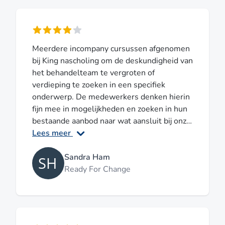
Meerdere incompany cursussen afgenomen
bij King nascholing om de deskundigheid van
het behandelteam te vergroten of
verdieping te zoeken in een specifiek
onderwerp. De medewerkers denken hierin
fijn mee in mogelijkheden en zoeken in hun
bestaande aanbod naar wat aansluit bij onze
organisatie. Daarnaast deskundige docenten
Lees meer
die afstemmen wat gewenst is in de cursus,
meedenken en advies geven over de inhoud
Sandra Ham
van de cursus en zich echt verdiepen in de
Ready For Change
organisatie om aan te kunnen sluiten.