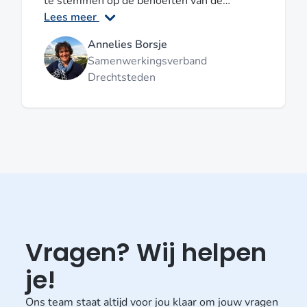
te stemmen op de behoeften van de
afstemming met het secretariaat van King
organisatie.
Lees meer
verliep soepel en naar wens. De
bereikbaarheid en afstemming waren goed.
Annelies Borsje
Kortom; complimenten voor King nascholing
Samenwerkingsverband
en de docenten!
Drechtsteden
Vragen? Wij helpen
je!
Ons team staat altijd voor jou klaar om jouw vragen