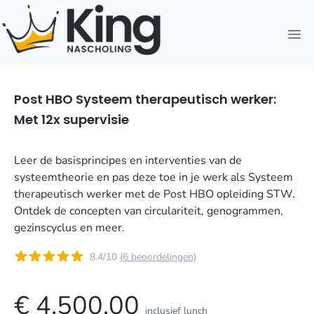
Open
Post HBO Systeem therapeutisch werker:
Met 12x supervisie
Leer de basisprincipes en interventies van de
systeemtheorie en pas deze toe in je werk als Systeem
therapeutisch werker met de Post HBO opleiding STW.
Ontdek de concepten van circulariteit, genogrammen,
gezinscyclus en meer.
8.4/10
(6 beoordelingen)
€ 4.500,00
inclusief lunch