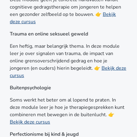
motiveert. Zie het niet als ‘moeten kiezen’, maar als
cognitieve gedragstherapie om jongeren te helpen
een kans om jouw pad vorm te geven. Nieuwsgierig
een gezonder zelfbeeld op te bouwen. 👉
Bekijk
geworden naar het aanbod? Bekijk de opleiding POH-
deze cursus
GGZ.
Trauma en online seksueel geweld
Een heftig, maar belangrijk thema. In deze module
leer je over signalen van trauma, de impact van
online grensoverschrijdend gedrag en hoe je
jongeren (en ouders) hierin begeleidt. 👉
Bekijk deze
cursus
Buitenpsychologie
Soms werkt het beter om al lopend te praten. In
deze module leer je hoe je therapiegesprekken kunt
combineren met bewegen in de buitenlucht. 👉
Bekijk deze cursus
Perfectionisme bij kind & jeugd