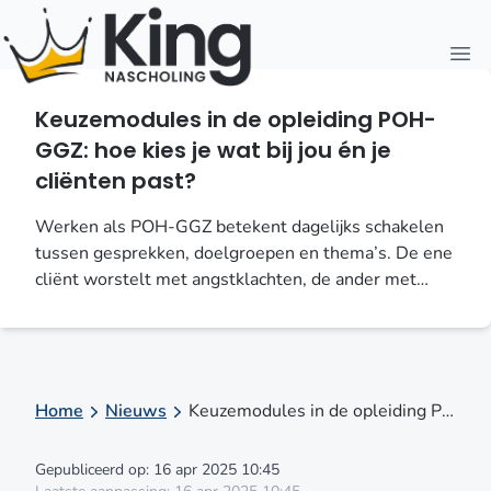
Open
Keuzemodules in de opleiding POH-
GGZ: hoe kies je wat bij jou én je
cliënten past?
Werken als POH-GGZ betekent dagelijks schakelen
tussen gesprekken, doelgroepen en thema’s. De ene
cliënt worstelt met angstklachten, de ander met
slapeloosheid of een trauma. Iedere dag is anders – en
dat is precies wat het werk boeiend maakt. Om goed
te blijven aansluiten bij wat cliënten nodig hebben én
wat jij als professional belangrijk vindt, is het
waardevol dat ook de opleiding POH-GGZ
Home
Nieuws
Keuzemodules in de opleiding POH-GGZ: hoe kies je wat bij jou én je cliënten past?
meebeweegt met de praktijk. Daarom is deze
opleiding modulair opgebouwd. Je volgt een stevige
Gepubliceerd op: 16 apr 2025 10:45
basis, maar hebt daarnaast ruimte om eigen keuzes te