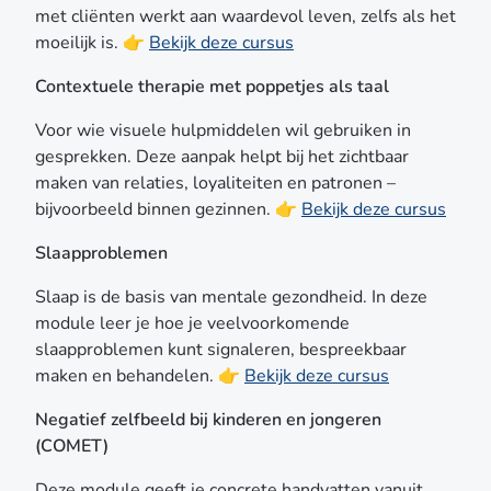
interessanter. Denk goed na: wie zitten er bij mij in de
met cliënten werkt aan waardevol leven, zelfs als het
spreekkamer? 2. Denk aan je werksetting In een
moeilijk is. 👉
Bekijk deze cursus
drukke stad loop je misschien sneller tegen
verslaving, trauma of interculturele vraagstukken aan.
Contextuele therapie met poppetjes als taal
In een dorp kunnen juist eenzaamheid en
Voor wie visuele hulpmiddelen wil gebruiken in
ouderdomsklachten vaker spelen. Kies iets dat
gesprekken. Deze aanpak helpt bij het zichtbaar
aansluit bij je dagelijkse praktijk. 3. Volg je
maken van relaties, loyaliteiten en patronen –
nieuwsgierigheid Je hoeft niet altijd een “probleem”
bijvoorbeeld binnen gezinnen. 👉
Bekijk deze cursus
op te lossen. Misschien wil je gewoon meer weten
over een onderwerp dat je fascineert. Dat is minstens
Slaapproblemen
zo waardevol. Nieuwsgierigheid is een goede
raadgever voor professionele groei. 4. Bepaal wat je
Slaap is de basis van mentale gezondheid. In deze
nu mist Stel jezelf de vraag: waar voel ik me nog
module leer je hoe je veelvoorkomende
onzeker in? Wat zou me helpen om met meer
slaapproblemen kunt signaleren, bespreekbaar
vertrouwen een gesprek in te gaan? Dat is vaak een
maken en behandelen. 👉
Bekijk deze cursus
goede richtingaanwijzer. Tot slot: jouw opleiding De
Negatief zelfbeeld bij kinderen en jongeren
keuzemodules binnen de POH-GGZ opleiding zijn er
(COMET)
om jóu te helpen groeien. Jij bepaalt waar je meer van
wilt weten, wat past bij jouw werk en wat jou
Deze module geeft je concrete handvatten vanuit