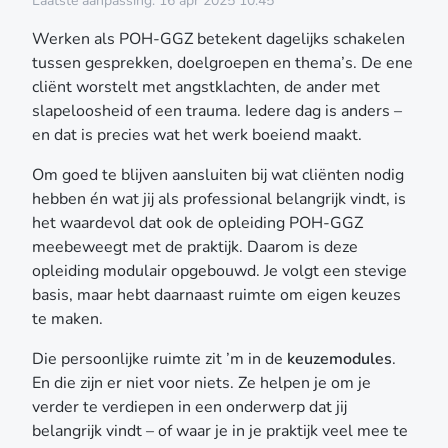
Laatste aanpassing: 16 apr 2025 10:45
maken. Die persoonlijke ruimte zit ’m in de
Werken als POH-GGZ betekent dagelijks schakelen
keuzemodules. En die zijn er niet voor niets. Ze helpen
tussen gesprekken, doelgroepen en thema’s. De ene
je om je verder te verdiepen in een onderwerp dat jij
cliënt worstelt met angstklachten, de ander met
belangrijk vindt – of waar je in je praktijk veel mee te
slapeloosheid of een trauma. Iedere dag is anders –
maken hebt. Maar met zoveel keuzemogelijkheden
en dat is precies wat het werk boeiend maakt.
kan het ook best lastig zijn: Welke module past nou
écht bij mij, bij mijn cliënten en bij mijn manier van
Om goed te blijven aansluiten bij wat cliënten nodig
werken? In deze blog geven we je inzicht in wat
hebben én wat jij als professional belangrijk vindt, is
keuzemodules zijn, welke er zoal beschikbaar zijn, én
het waardevol dat ook de opleiding POH-GGZ
hoe jij de juiste keuze maakt. Wat zijn keuzemodules
meebeweegt met de praktijk. Daarom is deze
precies? De opleiding POH-GGZ bestaat uit een
opleiding modulair opgebouwd. Je volgt een stevige
aantal vaste onderdelen én uit keuzemodules. Dat ziet
basis, maar hebt daarnaast ruimte om eigen keuzes
er ongeveer zo uit: De basismodule: hierin leg je het
te maken.
fundament. Je leert over de kerntaken van de POH-
GGZ, signalering, indicatiestelling en het werken
Die persoonlijke ruimte zit ’m in de
keuzemodules
.
binnen de huisartsenpraktijk. Een verplichte module:
En die zijn er niet voor niets. Ze helpen je om je
meestal gericht op gespreksvoering of methodisch
verder te verdiepen in een onderwerp dat jij
werken. Een module kinderen en jeugdigen óf
belangrijk vindt – of waar je in je praktijk veel mee te