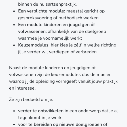
cliënten helpt omgaan met moeilijke gevoelens en
binnen de huisartsenpraktijk.
gedachten zonder ze te vermijden of weg te duwen. Je
Een verplichte module:
meestal gericht op
leert hoe je samen met cliënten werkt aan waardevol
gespreksvoering of methodisch werken.
leven, zelfs als het moeilijk is. 👉 Bekijk deze cursus
Een module kinderen en jeugdigen óf
Contextuele therapie met poppetjes als taal Voor wie
volwassenen:
afhankelijk van de doelgroep
visuele hulpmiddelen wil gebruiken in gesprekken.
waarmee je voornamelijk werkt
Deze aanpak helpt bij het zichtbaar maken van
Keuzemodules:
hier kies je zélf in welke richting
relaties, loyaliteiten en patronen – bijvoorbeeld
jij je verder wil verdiepen of verbreden.
binnen gezinnen. 👉 Bekijk deze cursus
Slaapproblemen Slaap is de basis van mentale
Naast de module kinderen en jeugdigen óf
gezondheid. In deze module leer je hoe je
volwassenen zijn de keuzemodules dus de manier
veelvoorkomende slaapproblemen kunt signaleren,
waarop jij de opleiding vormgeeft vanuit jouw praktijk
bespreekbaar maken en behandelen. 👉 Bekijk deze
en interesse.
cursus Negatief zelfbeeld bij kinderen en jongeren
(COMET) Deze module geeft je concrete handvatten
Ze zijn bedoeld om je:
vanuit cognitieve gedragstherapie om jongeren te
verder te ontwikkelen
in een onderwerp dat je al
helpen een gezonder zelfbeeld op te bouwen. 👉
tegenkomt in je werk;
Bekijk deze cursus Trauma en online seksueel geweld
voor te bereiden op nieuwe doelgroepen of
Een heftig, maar belangrijk thema. In deze module leer