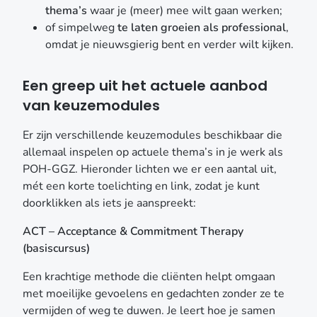
thema’s
waar je (meer) mee wilt gaan werken;
je over signalen van trauma, de impact van online
of simpelweg
te laten groeien als professional
,
grensoverschrijdend gedrag en hoe je jongeren (en
omdat je nieuwsgierig bent en verder wilt kijken.
ouders) hierin begeleidt. 👉 Bekijk deze cursus
Buitenpsychologie Soms werkt het beter om al
Een greep uit het actuele aanbod
lopend te praten. In deze module leer je hoe je
therapiegesprekken kunt combineren met bewegen in
van keuzemodules
de buitenlucht. 👉 Bekijk deze cursus Perfectionisme
bij kind & jeugd Steeds meer jongeren worstelen met
Er zijn verschillende keuzemodules beschikbaar die
faalangst, prestatiedruk en hoge verwachtingen. Deze
allemaal inspelen op actuele thema’s in je werk als
module helpt je om perfectionisme beter te
POH-GGZ. Hieronder lichten we er een aantal uit,
herkennen en bespreekbaar te maken. 👉 Bekijk deze
mét een korte toelichting en link, zodat je kunt
cursus Hoe kies je de juiste keuzemodule? De
doorklikken als iets je aanspreekt:
hamvraag: hoe kies je nu uit al die interessante
ACT – Acceptance & Commitment Therapy
opties? Een paar tips om je op weg te helpen: 1. Kijk
(basiscursus)
naar je doelgroep Werk je vooral met jongeren? Dan
liggen modules als COMET, perfectionisme of trauma
Een krachtige methode die cliënten helpt omgaan
voor de hand. Werk je juist met volwassenen of
met moeilijke gevoelens en gedachten zonder ze te
ouderen, dan is ACT of wandeltherapie misschien
vermijden of weg te duwen. Je leert hoe je samen