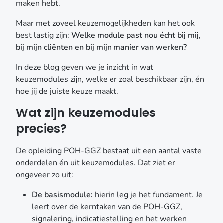
volwassenen: afhankelijk van de doelgroep waarmee
maken hebt.
je voornamelijk werkt Keuzemodules: hier kies je zélf
Maar met zoveel keuzemogelijkheden kan het ook
in welke richting jij je verder wil verdiepen of
best lastig zijn:
Welke module past nou écht bij mij,
verbreden. Naast de module kinderen en jeugdigen óf
bij mijn cliënten en bij mijn manier van werken?
volwassenen zijn de keuzemodules dus de manier
waarop jij de opleiding vormgeeft vanuit jouw praktijk
In deze blog geven we je inzicht in wat
en interesse. Ze zijn bedoeld om je: verder te
keuzemodules zijn, welke er zoal beschikbaar zijn, én
ontwikkelen in een onderwerp dat je al tegenkomt in
hoe jij de juiste keuze maakt.
je werk; voor te bereiden op nieuwe doelgroepen of
Wat zijn keuzemodules
thema’s waar je (meer) mee wilt gaan werken; of
simpelweg te laten groeien als professional, omdat je
precies?
nieuwsgierig bent en verder wilt kijken. Een greep uit
het actuele aanbod van keuzemodules Er zijn
De opleiding POH-GGZ bestaat uit een aantal vaste
verschillende keuzemodules beschikbaar die allemaal
onderdelen én uit keuzemodules. Dat ziet er
inspelen op actuele thema’s in je werk als POH-GGZ.
ongeveer zo uit:
Hieronder lichten we er een aantal uit, mét een korte
toelichting en link, zodat je kunt doorklikken als iets je
De basismodule:
hierin leg je het fundament. Je
aanspreekt: ACT – Acceptance & Commitment
leert over de kerntaken van de POH-GGZ,
Therapy (basiscursus) Een krachtige methode die
signalering, indicatiestelling en het werken