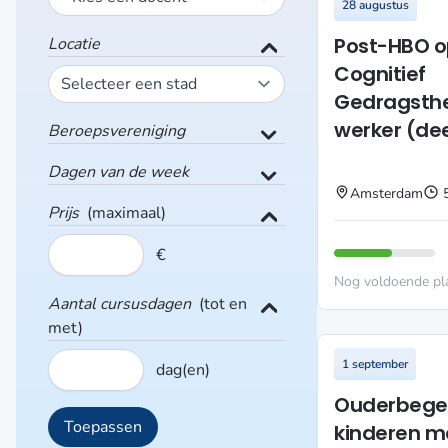
28 augustus
Post-HBO o
Locatie
Cognitief
Gedragsthe
werker (dee
Beroepsvereniging
Dagen van de week
Amsterdam
Prijs
(maximaal)
€
Nog voldoende pl
Aantal cursusdagen
(tot en
met)
1 september
dag(en)
Ouderbegele
kinderen m