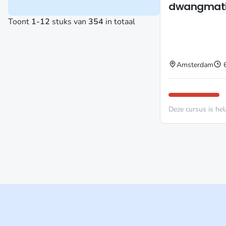
dwangmati
Toont
1-12
stuks van
354
in totaal
Amsterdam
Deze cursus is hel