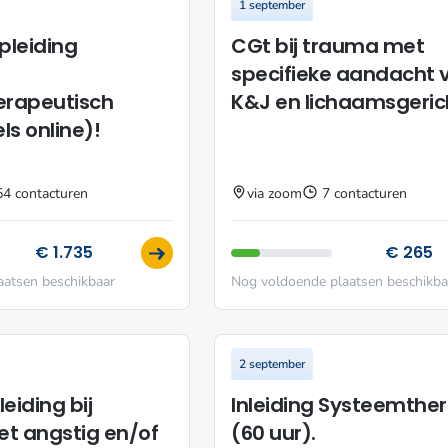
1 september
pleiding
CGt bij trauma met
specifieke aandacht 
rapeutisch
K&J en lichaamsgeric
ls online)!
54 contacturen
via zoom
7 contacturen
€ 1.735
€ 265
aatsen beschikbaar
Nog voldoende plaatsen beschikba
2 september
iding bij
Inleiding Systeemthe
et angstig en/of
(60 uur).