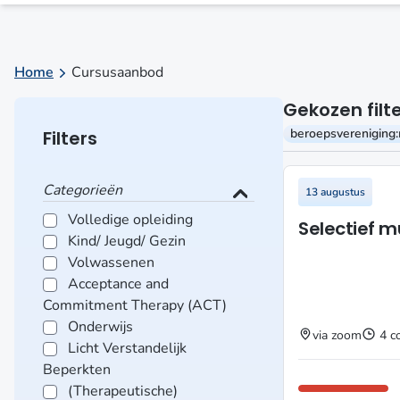
Home
Cursusaanbod
Gekozen filt
beroepsvereniging:
Filters
Categorieën
13 augustus
Volledige opleiding
Selectief 
Kind/ Jeugd/ Gezin
Volwassenen
Acceptance and
Commitment Therapy (ACT)
Onderwijs
via zoom
4 c
Licht Verstandelijk
Beperkten
(Therapeutische)