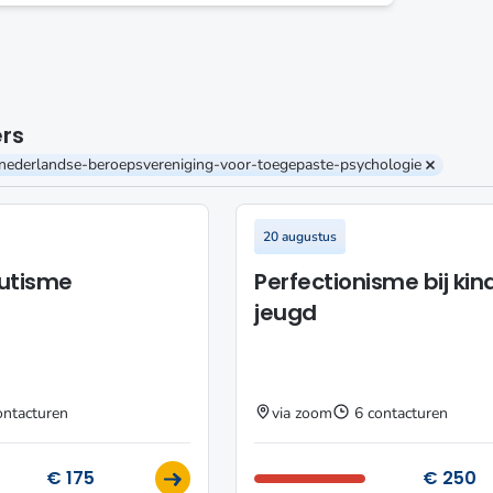
ers
nederlandse-beroepsvereniging-voor-toegepaste-psychologie
Verwijder 
20 augustus
mutisme
Perfectionisme bij kin
jeugd
ontacturen
via zoom
6 contacturen
€ 175
€ 250