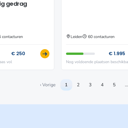
g gedrag
6 contacturen
Leiden
60 contacturen
€ 250
€ 1.995
aas vol
Nog voldoende plaatsen beschikba
‹ Vorige
1
2
3
4
5