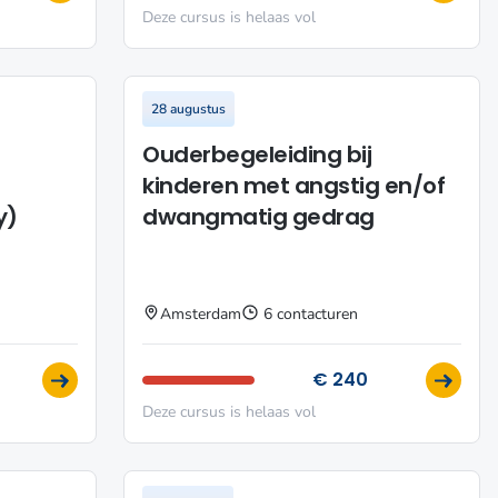
Deze cursus is helaas vol
28 augustus
Ouderbegeleiding bij
kinderen met angstig en/of
y)
dwangmatig gedrag
Amsterdam
6 contacturen
€ 240
Deze cursus is helaas vol