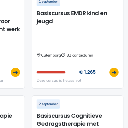
1 september
Basiscursus EMDR kind en
voor
jeugd
ht werk
Culemborg
32 contacturen
€ 1.265
ar
Deze cursus is helaas vol
2 september
rapie
Basiscursus Cognitieve
Gedragstherapie met