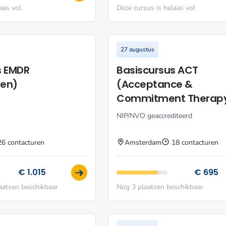
aas vol
Deze cursus is helaas vol
27 augustus
s EMDR
Basiscursus ACT
nen)
(Acceptance &
Commitment Therap
NIP/NVO geaccrediteerd
26 contacturen
Amsterdam
18 contacturen
€ 1.015
€ 695
aatsen beschikbaar
Nog 3 plaatsen beschikbaar