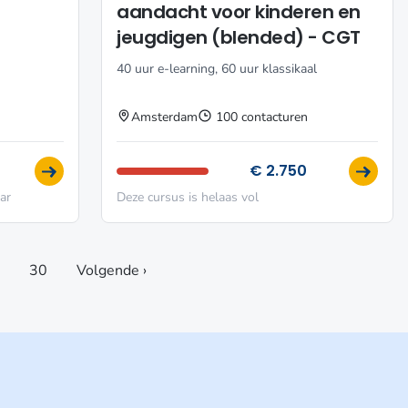
aandacht voor kinderen en
jeugdigen (blended) - CGT
40 uur e-learning, 60 uur klassikaal
Amsterdam
100 contacturen
€ 2.750
ar
Deze cursus is helaas vol
…
30
Volgende ›