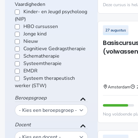
Vaardigheden
Deze cursus is hel
Kinder- en Jeugd psycholoog
(NIP)
HBO cursussen
27 augustus
Jonge kind
Nieuw
Basiscursu
Cognitieve Gedragstherapie
(volwasse
Schematherapie
Systeemtherapie
EMDR
Systeem therapeutisch
werker (STW)
Amsterdam
Beroepsgroep
Nog voldoende pl
Docent