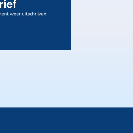
rief
ent weer uitschrijven.