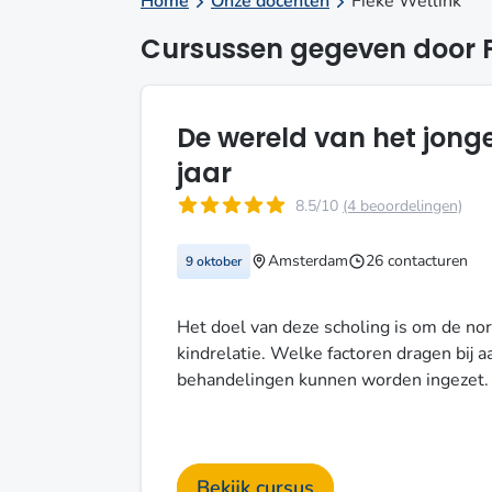
Home
Onze docenten
Fieke Wellink
Cursussen gegeven door F
De wereld van het jong
jaar
8.5/10
(4 beoordelingen)
Amsterdam
26 contacturen
9 oktober
Het doel van deze scholing is om de nor
kindrelatie. Welke factoren dragen bij 
behandelingen kunnen worden ingezet.
Bekijk cursus