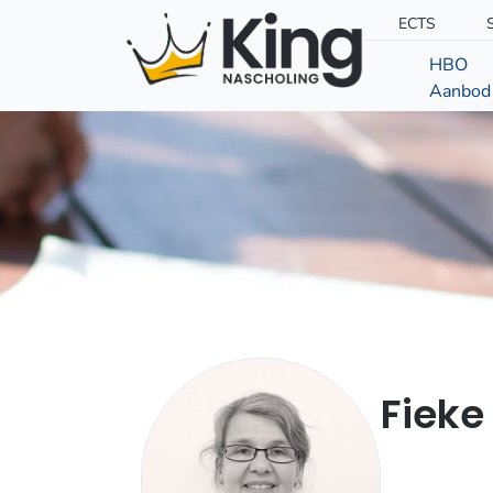
ECTS
HBO
Aanbod
Fieke