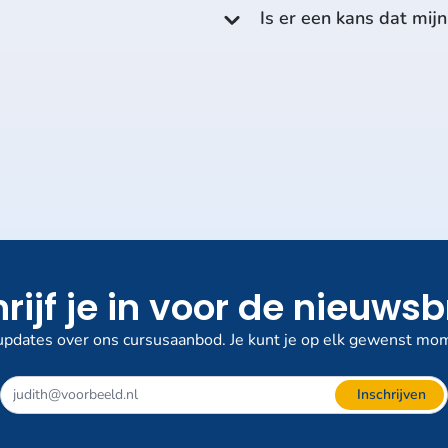
Is er een kans dat mij
rijf je in voor de nieuwsb
pdates over ons cursusaanbod. Je kunt je op elk gewenst mom
Dit
Inschrijven
veld
niet