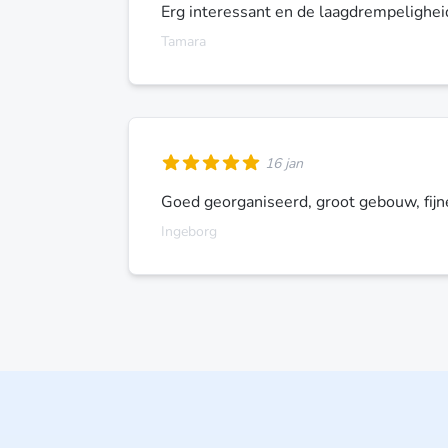
Erg interessant en de laagdrempelighei
Tamara
16 jan
Goed georganiseerd, groot gebouw, fijne
Ingeborg