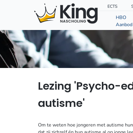
ECTS
HBO
Aanbod
Lezing 'Psycho-ed
autisme'
Om te weten hoe jongeren met autisme hun 
dat zij zichzelf én hun autisme al op jonge le