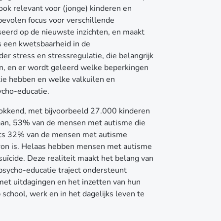
 ook relevant voor (jonge) kinderen en
bevolen focus voor verschillende
eerd op de nieuwste inzichten, en maakt
s een kwetsbaarheid in de
r stress en stressregulatie, die belangrijk
en, en er wordt geleerd welke beperkingen
e hebben en welke valkuilen en
ycho-educatie.
chokkend, met bijvoorbeeld 27.000 kinderen
l gaan, 53% van de mensen met autisme die
chts 32% van de mensen met autisme
ron is. Helaas hebben mensen met autisme
uïcide. Deze realiteit maakt het belang van
psycho-educatie traject ondersteunt
met uitdagingen en het inzetten van hun
school, werk en in het dagelijks leven te