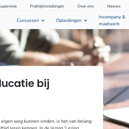
Supervisie
Praktijkinstellingen
Over ons
Nieuws
Incompany &
Cursussen
Opleidingen
maatwerk
ucatie bij
eigen weg kunnen vinden, is het van belang
eftijd leren kennen. In de lezing 'Lezing