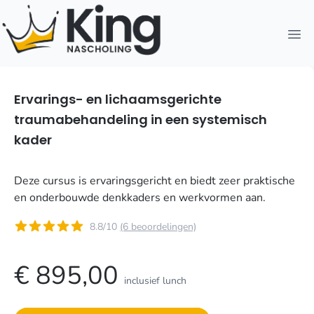
Open
Ervarings- en lichaamsgerichte
traumabehandeling in een systemisch
kader
Deze cursus is ervaringsgericht en biedt zeer praktische
en onderbouwde denkkaders en werkvormen aan.
8.8/10
(6 beoordelingen)
€ 895,00
inclusief lunch