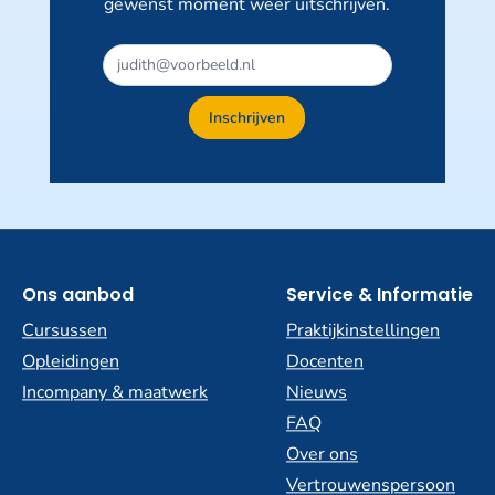
gewenst moment weer uitschrijven.
Dit
veld
niet
Inschrijven
invullen
Ons aanbod
Service & Informatie
Cursussen
Praktijkinstellingen
Opleidingen
Docenten
Incompany & maatwerk
Nieuws
FAQ
Over ons
Vertrouwenspersoon