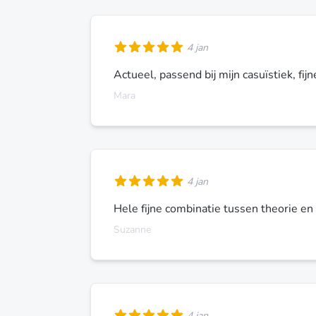
4 jan
Actueel, passend bij mijn casuïstiek, fij
Mara
4 jan
Hele fijne combinatie tussen theorie en 
Suzanne
4 jan