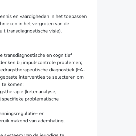
 kennis en vaardigheden in het toepassen
hnieken in het vergroten van de
uit transdiagnostische visie).
 transdiagnostische en cognitief
denken bij impulscontrole problemen;
edragstherapeutische diagnostiek (FA-
gepaste interventies te selecteren om
n te komen;
gstherapie (ketenanalyse,
j specifieke problematische
anningsregulatie- en
ebruik makend van ademhaling,
g)
e systeem van de jeugdige te