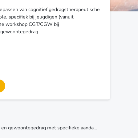
oepassen van cognitief gedragstherapeutische
le, specifiek bij jeugdigen (vanuit
aagse workshop CGT/CGW bij
h gewoontegedrag.
CGT bij impulsief- en gewoontegedrag met specifieke aandacht voor kind en jeugd