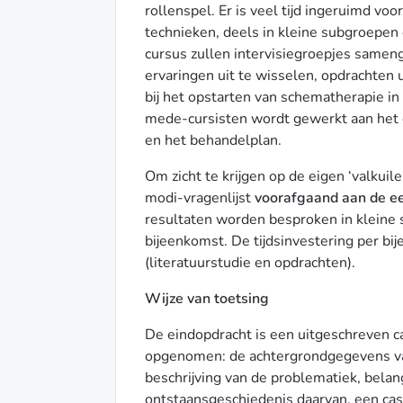
rollenspel. Er is veel tijd ingeruimd v
technieken, deels in kleine subgroepen 
cursus zullen intervisiegroepjes samen
ervaringen uit te wisselen, opdrachten u
bij het opstarten van schematherapie in
mede-cursisten wordt gewerkt aan het 
en het behandelplan.
Om zicht te krijgen op de eigen ‘valkui
modi-vragenlijst
voorafgaand aan de ee
resultaten worden besproken in kleine 
bijeenkomst. De tijdsinvestering per bij
(literatuurstudie en opdrachten).
Wijze van toetsing
De eindopdracht is een uitgeschreven ca
opgenomen: de achtergrondgegevens van
beschrijving van de problematiek, belan
ontstaansgeschiedenis daarvan, een ca