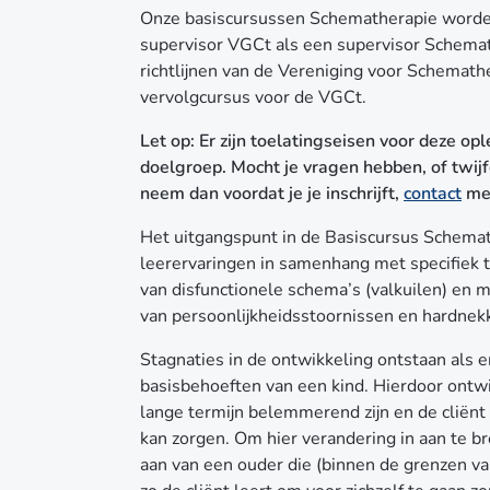
Onze basiscursussen Schematherapie worden
supervisor VGCt als een supervisor Schemat
richtlijnen van de Vereniging voor Schemat
vervolgcursus
voor de VGCt.
Let op: Er zijn toelatingseisen voor deze opl
doelgroep. Mocht je vragen hebben, of twijfe
neem dan voordat je je inschrijft,
contact
met
Het uitgangspunt in de Basiscursus Schemath
leerervaringen in samenhang met specifiek 
van disfunctionele schema’s (valkuilen) en mo
van persoonlijkheidsstoornissen en hardne
Stagnaties in de ontwikkeling ontstaan als 
basisbehoeften van een kind. Hierdoor ontw
lange termijn belemmerend zijn en de cliën
kan zorgen. Om hier verandering in aan te 
aan van een ouder die (binnen de grenzen van