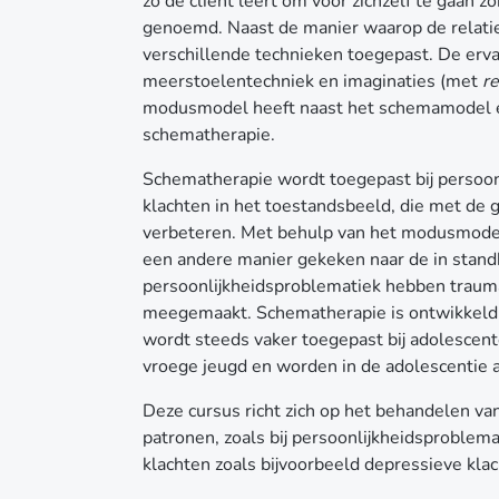
zo de cliënt leert om voor zichzelf te gaan z
genoemd. Naast de manier waarop de relati
verschillende technieken toegepast. De erva
meerstoelentechniek en imaginaties (met
re
modusmodel heeft naast het schemamodel ee
schematherapie.
Schematherapie wordt toegepast bij persoon
klachten in het toestandsbeeld, die met de 
verbeteren. Met behulp van het modusmodel
een andere manier gekeken naar de in stand
persoonlijkheidsproblematiek hebben trauma
meegemaakt. Schematherapie is ontwikkeld
wordt steeds vaker toegepast bij adolescent
vroege jeugd en worden in de adolescentie al
Deze cursus richt zich op het behandelen va
patronen, zoals bij persoonlijkheidsproblema
klachten zoals bijvoorbeeld depressieve kla