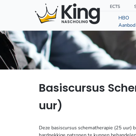
ECTS
HBO
Aanbod
Basiscursus Sche
uur)
Deze basiscursus schematherapie (25 uur) b
hardnekkige patronen te kunnen behandele