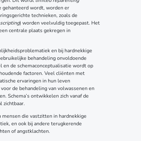
orgen. Dit wordt
limited reparenting
e gehanteerd wordt, worden er
ringsgerichte technieken, zoals de
scripting
) worden veelvuldig toegepast. Het
n centrale plaats gekregen in
lijkheidsproblematiek en bij hardnekkige
gebruikelijke behandeling onvoldoende
 en de schemaconceptualisatie wordt op
houdende factoren. Veel cliënten met
tische ervaringen in hun leven
 voor de behandeling van volwassenen en
en. Schema’s ontwikkelen zich vanaf de
 zichtbaar.
n mensen die vastzitten in hardnekkige
tiek, en ook bij andere terugkerende
chten of angstklachten.