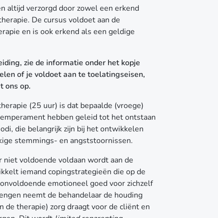
 altijd verzorgd door zowel een erkend
herapie. De cursus voldoet aan de
herapie en
is
ook erkend als een geldige
eiding, zie de informatie onder het kopje
len of je voldoet aan te toelatingseisen,
 ons op.
erapie (25 uur) is dat bepaalde (vroege)
temperament hebben geleid tot het ontstaan
di, die belangrijk zijn bij het ontwikkelen
kkige stemmings- en angststoornissen.
er niet voldoende voldaan wordt aan de
ikkelt iemand copingstrategieën die op de
t onvoldoende emotioneel goed voor zichzelf
brengen neemt de behandelaar de houding
 de therapie) zorg draagt voor de cliënt en