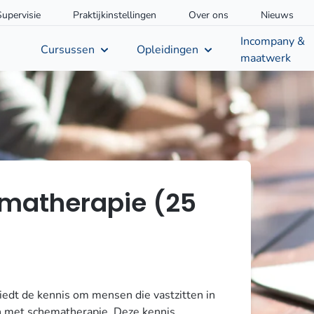
Supervisie
Praktijkinstellingen
Over ons
Nieuws
Incompany &
Cursussen
Opleidingen
maatwerk
matherapie (25
iedt de kennis om mensen die vastzitten in
n met schematherapie. Deze kennis