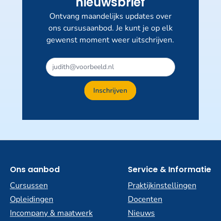
nieuwsbrief
Ontvang maandelijks updates over
ons cursusaanbod. Je kunt je op elk
gewenst moment weer uitschrijven.
Dit
veld
niet
Inschrijven
invullen
Ons aanbod
Service & Informatie
Cursussen
Praktijkinstellingen
Opleidingen
Docenten
Incompany & maatwerk
Nieuws