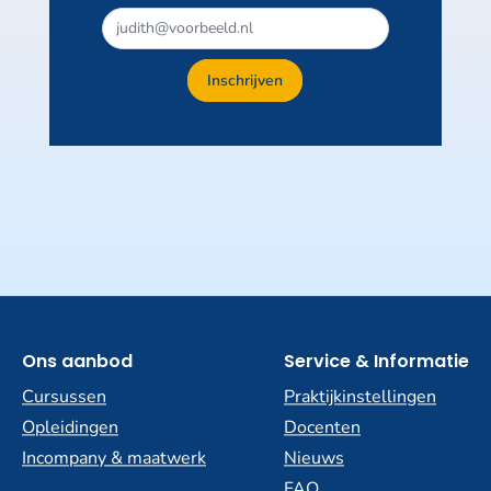
Dit
veld
niet
Inschrijven
invullen
Ons aanbod
Service & Informatie
Cursussen
Praktijkinstellingen
Opleidingen
Docenten
Incompany & maatwerk
Nieuws
FAQ