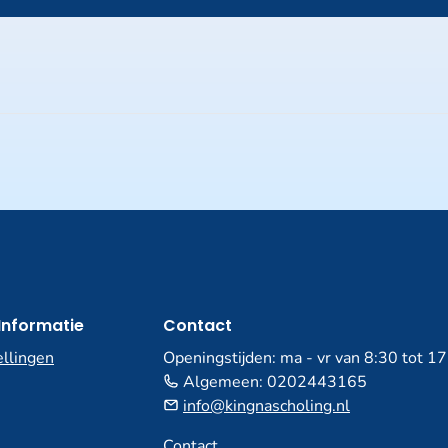
invullen
Informatie
Contact
ellingen
Openingstijden: ma - vr van 8:30 tot 1
Algemeen:
0202443165
info@kingnascholing.nl
Contact