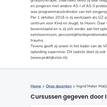
groepstherapie. Daarnaast deed zij daar dia
en jongeren met andere AS-I of AS-II problem
was programmacoördinator van het zorgpro
Per 1 oktober 2016 is zij werkzaam als GZ-
centrum voor Kind en Jeugd, te Hoorn. Daar 
bovenstaand en is zij zich verder aan het o
eetstoornissen, persoonlijkheidsproblemati
trauma.
Tevens geeft zij zowel in het kader van de V
opleiding supervisie. Dit laatste doet zij ook
(
www.praktijkvizie.nl
).
Home
Onze docenten
Ingrid Mater Malij
Cursussen gegeven door I