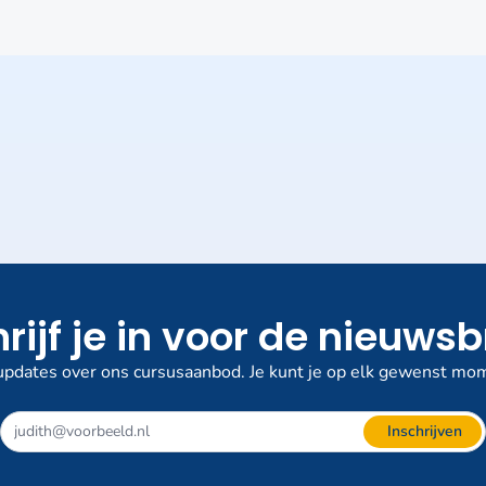
rijf je in voor de nieuwsb
pdates over ons cursusaanbod. Je kunt je op elk gewenst mom
Dit
Inschrijven
veld
niet