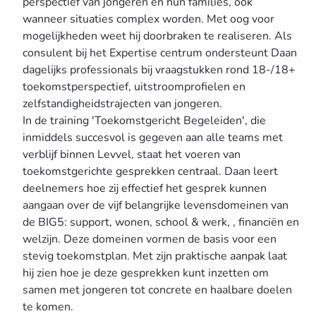
perspectief van jongeren en hun families, ook
wanneer situaties complex worden. Met oog voor
mogelijkheden weet hij doorbraken te realiseren. Als
consulent bij het Expertise centrum ondersteunt Daan
dagelijks professionals bij vraagstukken rond 18-/18+
toekomstperspectief, uitstroomprofielen en
zelfstandigheidstrajecten van jongeren.
In de training 'Toekomstgericht Begeleiden', die
inmiddels succesvol is gegeven aan alle teams met
verblijf binnen Levvel, staat het voeren van
toekomstgerichte gesprekken centraal. Daan leert
deelnemers hoe zij effectief het gesprek kunnen
aangaan over de vijf belangrijke levensdomeinen van
de BIG5: support, wonen, school & werk, , financiën en
welzijn. Deze domeinen vormen de basis voor een
stevig toekomstplan. Met zijn praktische aanpak laat
hij zien hoe je deze gesprekken kunt inzetten om
samen met jongeren tot concrete en haalbare doelen
te komen.