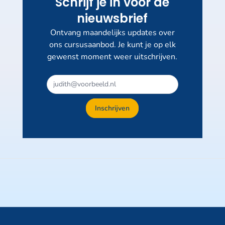
Schrijf je in voor de
nieuwsbrief
Ontvang maandelijks updates over
ons cursusaanbod. Je kunt je op elk
gewenst moment weer uitschrijven.
Dit
veld
niet
Inschrijven
invullen