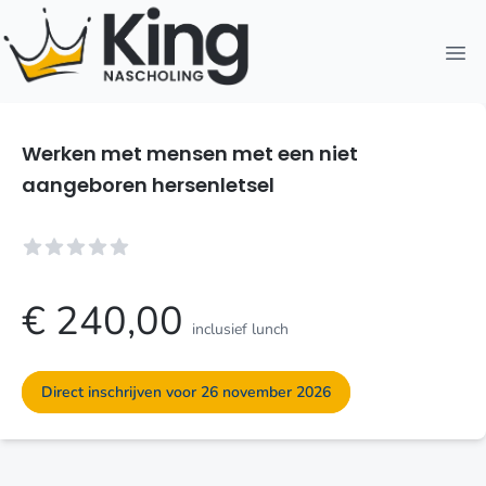
Open
Werken met mensen met een niet
aangeboren hersenletsel
€ 240,00
inclusief lunch
Direct inschrijven voor 26 november 2026