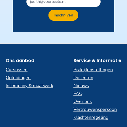
veld
niet
Inschrijven
invullen
Ons aanbod
Service & Informatie
Cursussen
Praktijkinstellingen
Opleidingen
Docenten
Incompany & maatwerk
Nieuws
FAQ
Over ons
Vertrouwenspersoon
Klachtenregeling