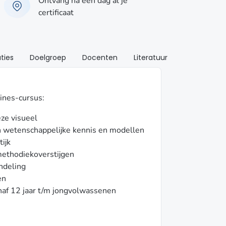
Ontvang na één dag al je
certificaat
ties
Doelgroep
Docenten
Literatuur
ines-cursus:
eze visueel
n wetenschappelijke kennis en modellen
tijk
 methodiekoverstijgen
ndeling
en
naf 12 jaar t/m jongvolwassenen