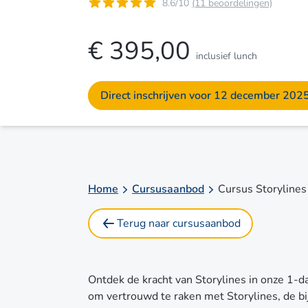
8.6/10
(11 beoordelingen)
€ 395,00
inclusief lunch
Direct inschrijven voor 12 december 202
Home
Cursusaanbod
Cursus Storylines
Terug naar cursusaanbod
Ontdek de kracht van Storylines in onze 1-d
om vertrouwd te raken met Storylines, de bi