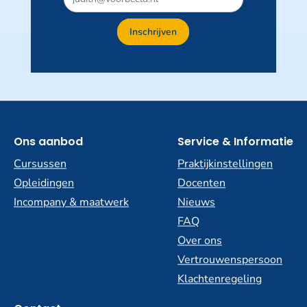
veld
niet
Inschrijven
invullen
Ons aanbod
Service & Informatie
Cursussen
Praktijkinstellingen
Opleidingen
Docenten
Incompany & maatwerk
Nieuws
FAQ
Over ons
Vertrouwenspersoon
Klachtenregeling