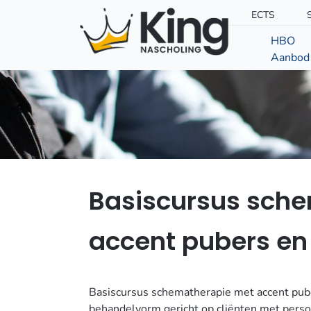
ECTS
HBO
Aanbod
Basiscursus sch
accent pubers e
Basiscursus schematherapie met accent pube
behandelvorm gericht op cliënten met perso