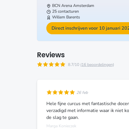
BCN Arena
Amsterdam
25 contacturen
Willem Barents
Direct inschrijven voor 10 januari 20
Reviews
8.7/10
(16 beoordelingen)
26 feb
Hele fijne curcus met fantastische docen
verzadigd met informatie waar ik niet
de slag te gaan.
Marga Konieczek