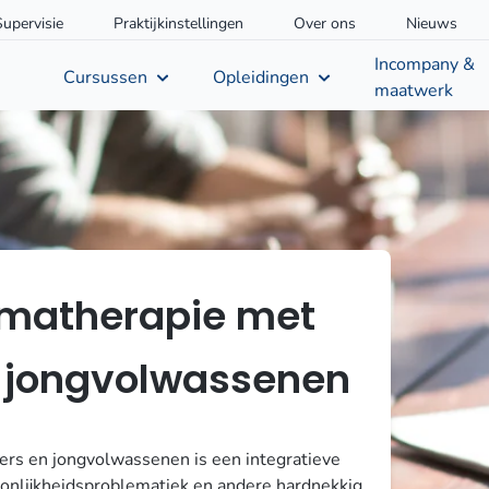
Supervisie
Praktijkinstellingen
Over ons
Nieuws
Incompany &
Cursussen
Opleidingen
maatwerk
ematherapie met
n jongvolwassenen
rs en jongvolwassenen is een integratieve
onlijkheidsproblematiek en andere hardnekkig