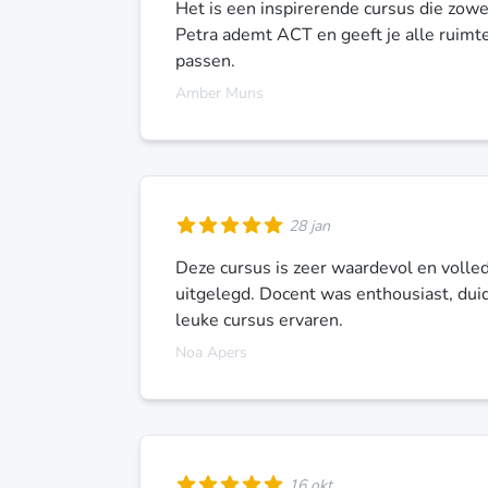
Het is een inspirerende cursus die zowe
Petra ademt ACT en geeft je alle ruimt
passen.
Amber Muns
28 jan
Deze cursus is zeer waardevol en volled
uitgelegd. Docent was enthousiast, duid
leuke cursus ervaren.
Noa Apers
16 okt