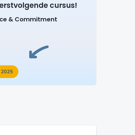
 eerstvolgende cursus!
nce & Commitment
r 2025