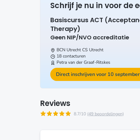
Schrijf je nu in voor de
Basiscursus ACT (Accepta
Therapy)
Geen NIP/NVO accreditatie
BCN Utrecht CS
Utrecht
18 contacturen
Petra van der Graaf-Ritskes
Direct inschrijven voor 10 septembe
Reviews
8.7/10
(49 beoordelingen)