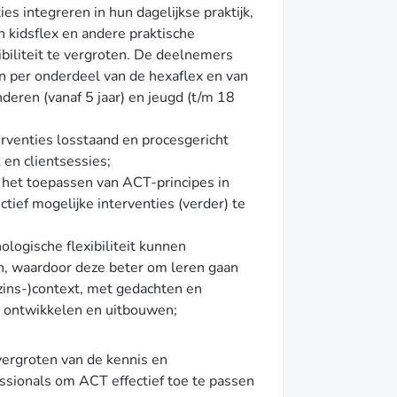
 integreren in hun dagelijkse praktijk,
n kidsflex en andere praktische
biliteit te vergroten. De deelnemers
n per onderdeel van de hexaflex en van
nderen (vanaf 5 jaar) en jeugd (t/m 18
venties losstaand en procesgericht
k en clientsessies;
et toepassen van ACT-principes in
tief mogelijke interventies (verder) te
logische flexibiliteit kunnen
n, waardoor deze beter om leren gaan
zins-)context, met gedachten en
 ontwikkelen en uitbouwen;
 vergroten van de kennis en
ionals om ACT effectief toe te passen