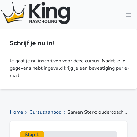
Open
Schrijf je nu in!
Je gaat je nu inschrijven voor deze cursus. Nadat je je
gegevens hebt ingevuld krijg je een bevestiging per e-
mail.
Home
Cursusaanbod
Samen Sterk: oudercoaching bij sombere en/of depressieve jongeren in BCN Utrecht CS op 17 sep 2026
Stap 1