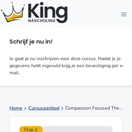
Open
Schrijf je nu in!
Je gaat je nu inschrijven voor deze cursus. Nadat je je
gegevens hebt ingevuld krijg je een bevestiging per e-
mail.
Home
Cursusaanbod
Compassion Focused Therapy in Amsterdam, Aristo op 25 sep 2026
Stap 1