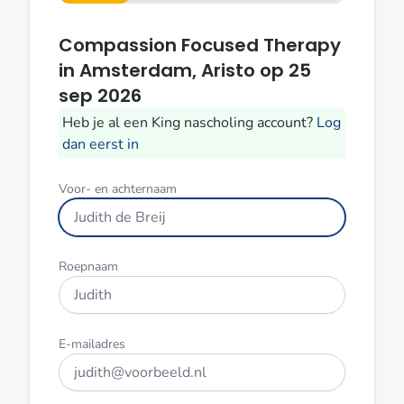
van 4
Compassion Focused Therapy
Dit
veld
in Amsterdam, Aristo op 25
niet
sep 2026
invullen
Heb je al een King nascholing account?
Log
dan eerst in
Voor- en achternaam
Roepnaam
E-mailadres