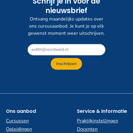
Schrijf je in voor de
nieuwsbrief
Ontvang maandelijks updates over
ons cursusaanbod. Je kunt je op elk
gewenst moment weer uitschrijven.
Dit
veld
niet
Inschrijven
invullen
Ons aanbod
Service & Informatie
Cursussen
Praktijkinstellingen
Opleidingen
Docenten